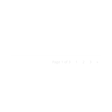
Page 1 of 3
1
2
3
»